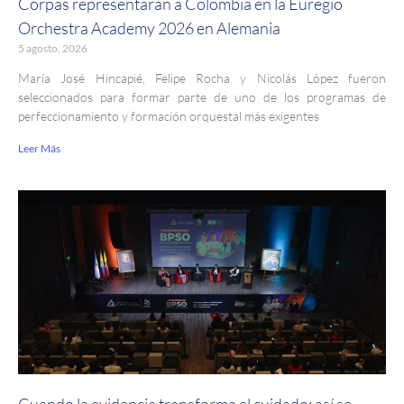
Corpas representarán a Colombia en la Euregio
Orchestra Academy 2026 en Alemania
5 agosto, 2026
María José Hincapié, Felipe Rocha y Nicolás López fueron
seleccionados para formar parte de uno de los programas de
perfeccionamiento y formación orquestal más exigentes
Leer Más
Cuando la evidencia transforma el cuidado: así se