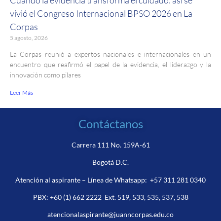
vivió el Congreso Internacional BPSO 2026 en La
Corpas
5 agosto, 2026
La Corpas reunió a expertos nacionales e internacionales en un
encuentro que reafirmó el papel de la evidencia, el liderazgo y la
innovación como pilares
Leer Más
Contáctanos
Carrera 111 No. 159A-61
Bogotá D.C.
Atención al aspirante – Línea de Whatsapp:
+57 311 281 0340
PBX:
+60 (1) 662 2222
Ext. 519, 533, 535, 537, 538
atencionalaspirante@juanncorpas.edu.co