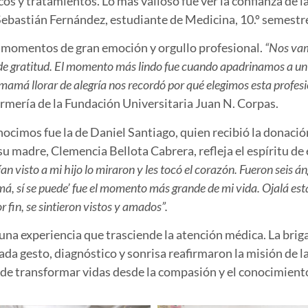
s y tratamientos. Lo más valioso fue ver la confianza de l
ebastián Fernández, estudiante de Medicina, 10.º semestr
 momentos de gran emoción y orgullo profesional.
“Nos vam
nó de gratitud. El momento más lindo fue cuando apadrinamos a un
u mamá llorar de alegría nos recordó por qué elegimos esta profes
ermería de la Fundación Universitaria Juan N. Corpas.
onocimos fue la de
Daniel Santiago
, quien recibió la donació
 su madre,
Clemencia Bellota Cabrera
, refleja el espíritu 
n visto a mi hijo lo miraron y les tocó el corazón. Fueron seis án
á, sí se puede’ fue el momento más grande de mi vida. Ojalá est
fin, se sintieron vistos y amados”.
una experiencia que trasciende la atención médica. La brig
cada gesto, diagnóstico y sonrisa reafirmaron la misión de 
 de transformar vidas desde la compasión y el conocimi