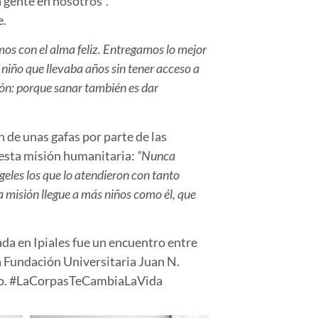
a gente en nosotros”.
e.
os con el alma feliz. Entregamos lo mejor
 niño que llevaba años sin tener acceso a
ión: porque sanar también es dar
n de unas gafas por parte de las
de esta misión humanitaria:
“Nunca
geles los que lo atendieron con tanto
a misión llegue a más niños como él, que
ada en Ipiales fue un encuentro entre
la Fundación Universitaria Juan N.
ento. #LaCorpasTeCambiaLaVida