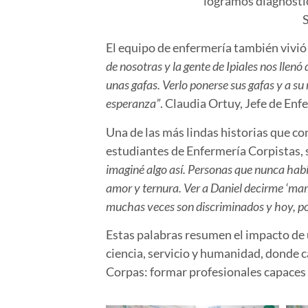
logramos diagnóstico
S
El equipo de
enfermería
también vivió
de nosotras y la gente de Ipiales nos lle
unas gafas. Verlo ponerse sus gafas y a s
esperanza”
.
Claudia Ortuy, Jefe de Enf
Una de las más lindas historias que c
estudiantes de Enfermería Corpistas,
imaginé algo así. Personas que nunca había
amor y ternura. Ver a Daniel decirme ‘mam
muchas veces son discriminados y hoy, por 
Estas palabras resumen el impacto de 
ciencia, servicio y humanidad
, donde 
Corpas:
formar profesionales capaces