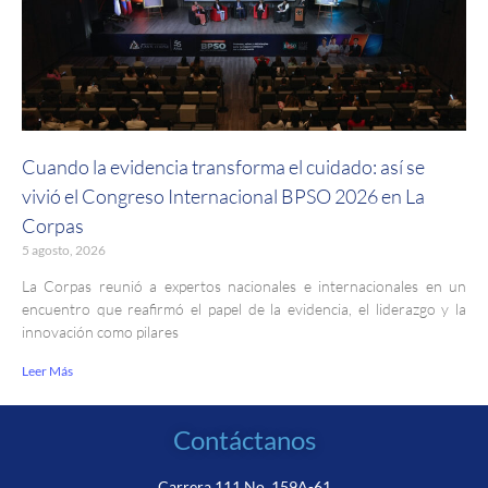
Cuando la evidencia transforma el cuidado: así se
vivió el Congreso Internacional BPSO 2026 en La
Corpas
5 agosto, 2026
La Corpas reunió a expertos nacionales e internacionales en un
encuentro que reafirmó el papel de la evidencia, el liderazgo y la
innovación como pilares
Leer Más
Contáctanos
Carrera 111 No. 159A-61